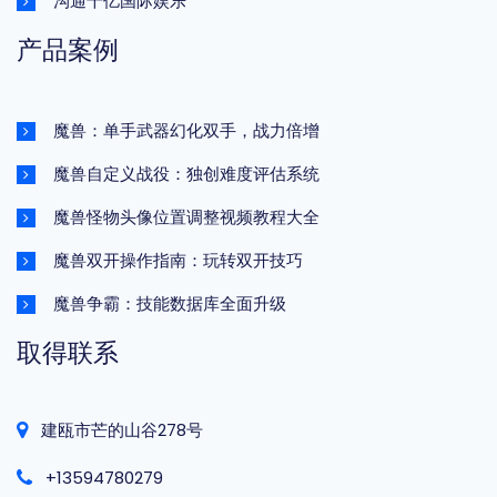
沟通千亿国际娱乐
产品案例
魔兽：单手武器幻化双手，战力倍增
魔兽自定义战役：独创难度评估系统
魔兽怪物头像位置调整视频教程大全
魔兽双开操作指南：玩转双开技巧
魔兽争霸：技能数据库全面升级
取得联系
建瓯市芒的山谷278号
+13594780279